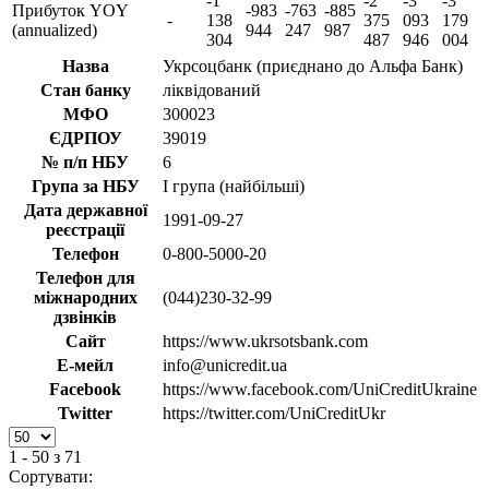
-1
-2
-3
-3
Прибуток YOY
-983
-763
-885
-
138
375
093
179
(annualized)
944
247
987
304
487
946
004
Назва
Укрсоцбанк (приєднано до Альфа Банк)
Стан банку
ліквідований
МФО
300023
ЄДРПОУ
39019
№ п/п НБУ
6
Група за НБУ
I група (найбільші)
Дата державної
1991-09-27
реєстрації
Телефон
0-800-5000-20
Телефон для
міжнародних
(044)230-32-99
дзвінків
Сайт
https://www.ukrsotsbank.com
Е-мейл
info@unicredit.ua
Facebook
https://www.facebook.com/UniCreditUkraine
Twitter
https://twitter.com/UniCreditUkr
1 - 50 з 71
Сортувати: