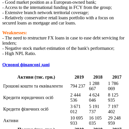
- Good market position as a European-owned bank;
- Access to the international funding in FCY from the group;
- Extensive branch network territorial coverage;
- Relatively conservative retail loans portfolio with a focus on
secured loans as mortgage and car loans.
Weaknesses:
- The need to restructure FX loans in case to ease debt servicing for
lenders;
- Negative stock market estimation of the bank's performance;
- High NPL Ratio.
Основні фінансові дані
Активи (тис. грн.)
2019
2018
2017
1 288
1 786
Грошові кошти та еквіваленти
794 237
667
069
2 444
4 624
8 125
Кредити юридичних осіб
536
046
935
3 671
5 191
7 197
Кредити фізичних осіб
012
737
402
10 695
16 105
29 248
Активи
933
035
959