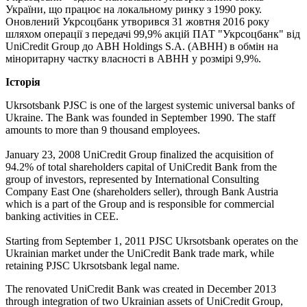
України, що працює на локальному ринку з 1990 року.
Оновлений Укрсоцбанк утворився 31 жовтня 2016 року
шляхом операції з передачі 99,9% акцій ПАТ "Укрсоцбанк" від
UniCredit Group до ABH Holdings S.A. (АВНН) в обмін на
міноритарну частку власності в ABHH у розмірі 9,9%.
Історія
Ukrsotsbank PJSC is one of the largest systemic universal banks of
Ukraine. The Bank was founded in September 1990. The staff
amounts to more than 9 thousand employees.
January 23, 2008 UniCredit Group finalized the acquisition of
94.2% of total shareholders capital of UniCredit Bank from the
group of investors, represented by International Consulting
Company East One (shareholders seller), through Bank Austria
which is a part of the Group and is responsible for commercial
banking activities in CEE.
Starting from September 1, 2011 PJSC Ukrsotsbank operates on the
Ukrainian market under the UniCredit Bank trade mark, while
retaining PJSC Ukrsotsbank legal name.
The renovated UniCredit Bank was created in December 2013
through integration of two Ukrainian assets of UniCredit Group,