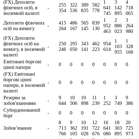
(FX) Депозити
1
3
4
255
322
389
582
фізичних осіб, в
-
641
142
718
354
536
835
778
іноземній валюті
745
895
065
1
2
3
Депозити фізичних
415
486
565
839
-
952
886
264
осіб на вимогу
264
167
145
130
463
023
980
(FX) Депозити
1
1
фізичних осіб на
250
295
343
462
954
-
103
328
вимогу, в іноземній
246
050
141
223
614
955
168
валюті
Емітовані боргові
-
0
0
0
0
0
0
0
цінні папери
(FX) Емітовані
боргові цінні
-
0
0
0
0
0
0
0
папери, в іноземній
валюті
Резерви за
9
10
10
11
1
3
9
-
зобов'язаннями
644
506
898
239
252
749
386
Субординований
-
0
0
0
0
0
0
0
борг
8
9
10
12
16
18
20
Зобов’язання
-
713
362
191
722
641
303
725
766
105
028
676
086
895
973