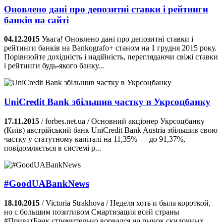
Оновлено дані про депозитні ставки і рейтинги
банків на сайті
04.12.2015
Увага! Оновлено дані про депозитні ставки і
рейтинги банків на Bankografo+ станом на 1 грудня 2015 року.
Порівнюйте дохідність і надійність, переглядаючи свіжі ставки
і рейтинги будь-якого банку...
UniCredit Bank збільшив частку в Укрсоцбанку
17.11.2015
/ forbes.net.ua / Основний акціонер Укрсоцбанку
(Київ) австрійський банк UniCredit Bank Austria збільшив свою
частку у статутному капіталі на 11,35% — до 91,37%,
повідомляється в системі р...
#‎GoodUABankNews
18.10.2015
/ Victoria Strakhova / Неделя хоть и была короткой,
но с большим позитивом Смартизация всей страны
‪#‎ПриватБанк‬ стремительно ворвался на рынок скидочных