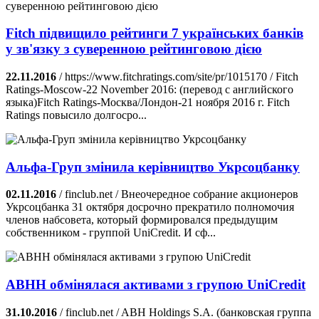
Fitch підвищило рейтинги 7 українських банків
у зв'язку з суверенною рейтинговою дією
22.11.2016
/ https://www.fitchratings.com/site/pr/1015170 / Fitch
Ratings-Moscow-22 November 2016: (перевод с английского
языка)Fitch Ratings-Москва/Лондон-21 ноября 2016 г. Fitch
Ratings повысило долгосро...
Альфа-Груп змінила керівництво Укрсоцбанку
02.11.2016
/ finclub.net / Внеочередное собрание акционеров
Укрсоцбанка 31 октября досрочно прекратило полномочия
членов набсовета, который формировался предыдущим
собственником - группой UniCredit. И сф...
ABHH обмінялася активами з групою UniCredit
31.10.2016
/ finclub.net / ABH Holdings S.A. (банковская группа