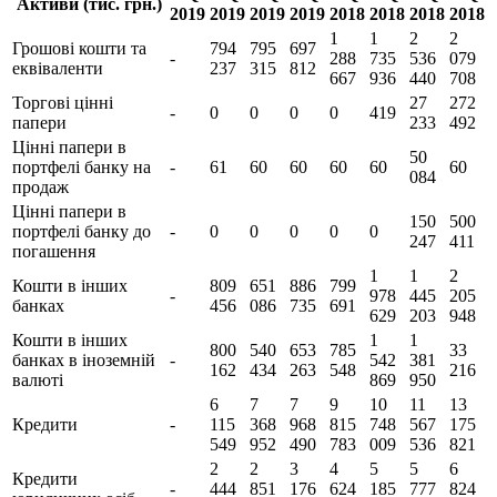
Активи (тис. грн.)
2019
2019
2019
2019
2018
2018
2018
2018
1
1
2
2
Грошові кошти та
794
795
697
-
288
735
536
079
еквіваленти
237
315
812
667
936
440
708
Торгові цінні
27
272
-
0
0
0
0
419
папери
233
492
Цінні папери в
50
портфелі банку на
-
61
60
60
60
60
60
084
продаж
Цінні папери в
150
500
портфелі банку до
-
0
0
0
0
0
247
411
погашення
1
1
2
Кошти в інших
809
651
886
799
-
978
445
205
банках
456
086
735
691
629
203
948
Кошти в інших
1
1
800
540
653
785
33
банках в іноземній
-
542
381
162
434
263
548
216
валюті
869
950
6
7
7
9
10
11
13
Кредити
-
115
368
968
815
748
567
175
549
952
490
783
009
536
821
2
2
3
4
5
5
6
Кредити
-
444
851
176
624
185
777
824