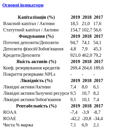
Основні індикатори
Капіталізація (%)
2019
2018
2017
Власний капітал / Активи
18,5
21,0
17,6
Статутний капітал / Активи
154,7
102,7
56,6
Фондування (%)
2019
2018
2017
Поточні депозити/Депозити
94,7
74,1
54,1
Депозити фізосіб/Зобов'язання
4,8
7,9
45,3
Кредити/Депозити
921,0
462,0
79,2
Якість активів (%)
2019
2018
2017
Коеф. резервування кредитів
269,4
264,6
189,6
Покриття резервами NPLs
-
-
-
Ліквідність (%)
2019
2018
2017
Ліквідні активи/Активи
7,4
8,0
6,1
Ліквідні активи/Залучені ресурси
9,5
10,7
8,2
Ліквідні активи/Зобов'язання
9,1
10,1
7,4
Рентабельність (%)
2019
2018
2017
ROAA
-7,4
-3,9
-8,7
ROAE
-42,2
-20,8
-34,4
Чиста % маржа
7,1
6,9
2,1