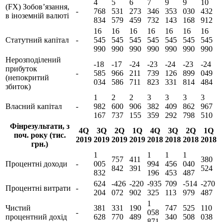
4
5
6
7
9
9
10
(FX) Зобов’язання,
-
768
531
273
346
353
030
432
в іноземній валюті
834
579
459
732
143
168
912
16
16
16
16
16
16
16
Статутний капітал
-
545
545
545
545
545
545
545
990
990
990
990
990
990
990
Нерозподілений
-18
-17
-24
-23
-24
-23
-24
прибуток
-
585
966
211
739
126
899
049
(непокритий
034
586
711
823
331
814
484
збиток)
1
2
2
3
3
3
3
Власний капітал
-
982
600
906
382
409
862
967
167
737
155
359
292
798
510
Фінрезультати, з
4Q
3Q
2Q
1Q
4Q
3Q
2Q
1Q
поч. року (тис.
2019
2019
2019
2019
2018
2018
2018
2018
грн.)
1
1
1
1
757
411
380
Процентні доходи
-
005
994
456
040
842
391
524
832
196
453
487
624
-426
-220
-935
709
-514
-270
Процентні витрати
-
204
072
902
325
113
979
487
1
Чистий
381
331
190
747
525
110
-
058
процентний дохід
628
770
489
340
508
038
871