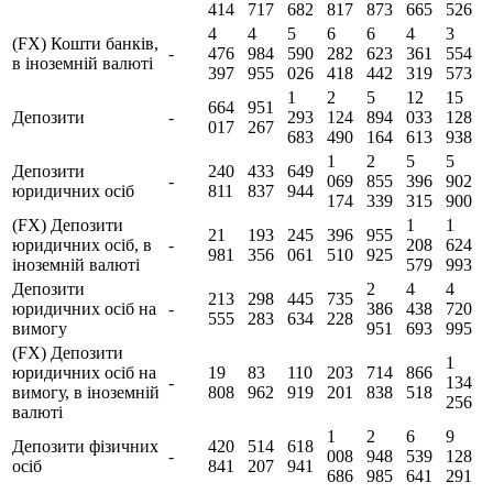
414
717
682
817
873
665
526
4
4
5
6
6
4
3
(FX) Кошти банків,
-
476
984
590
282
623
361
554
в іноземній валюті
397
955
026
418
442
319
573
1
2
5
12
15
664
951
Депозити
-
293
124
894
033
128
017
267
683
490
164
613
938
1
2
5
5
Депозити
240
433
649
-
069
855
396
902
юридичних осіб
811
837
944
174
339
315
900
(FX) Депозити
1
1
21
193
245
396
955
юридичних осіб, в
-
208
624
981
356
061
510
925
іноземній валюті
579
993
Депозити
2
4
4
213
298
445
735
юридичних осіб на
-
386
438
720
555
283
634
228
вимогу
951
693
995
(FX) Депозити
1
юридичних осіб на
19
83
110
203
714
866
-
134
вимогу, в іноземній
808
962
919
201
838
518
256
валюті
1
2
6
9
Депозити фізичних
420
514
618
-
008
948
539
128
осіб
841
207
941
686
985
641
291