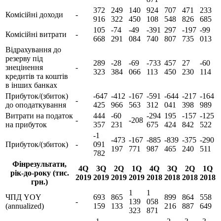
372
249
140
924
707
471
233
Комісійні доходи
-
916
322
450
108
548
826
685
105
-74
-49
-391
297
-197
-99
Комісійні витрати
-
668
291
084
740
807
735
013
Відрахування до
резерву під
289
-28
-69
-733
457
27
-60
знецінення
-
323
384
066
113
450
230
114
кредитів та коштів
в інших банках
Прибуток/(збиток)
-647
-412
-167
-591
-644
-217
-164
-
до оподаткування
425
966
563
312
041
398
989
Витрати на податок
444
-60
-294
195
-157
-125
-
-208
на прибуток
357
231
675
424
842
522
-1
-473
-167
-885
-839
-375
-290
Прибуток/(збиток)
-
091
197
771
987
465
240
511
782
Фінрезультати,
4Q
3Q
2Q
1Q
4Q
3Q
2Q
1Q
рік-до-року (тис.
2019
2019
2019
2019
2018
2018
2018
2018
грн.)
1
1
ЧПД YOY
693
865
899
864
558
-
139
058
(annualized)
159
133
216
887
649
323
871