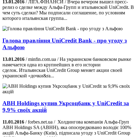
13.01.2016
/ ЛІГА.ФІНАНСИ / Вчера вечером вышел пресс-
релиз о сделке между Альфа-Групп и итальянской UniCredit. В
чем суть сделки? Мы подписали соглашение, по условиям
которого итальянская группа...
Голова правління UniCredit Bank - про угоду з
Альфою
13.01.2016
/ minfin.com.ua / На украинском банковском рынке
намечается одна из крупнейших в его истории
сделок. Итальянская UniCredit Group меняет акции своей
украинской «дочки&ra...
ABH Holdings купив Укрсоцбанк у UniCredit за
9,9% своїх акцій
11.01.2016
/ forbes.net.ua / Холдингова компанія Альфа-Груп
ABH Holdings SA (ABHH), яка опосередковано володіє 100%
акцій Альфа-Банку (Київ), підписала угоду з UniCredit Group