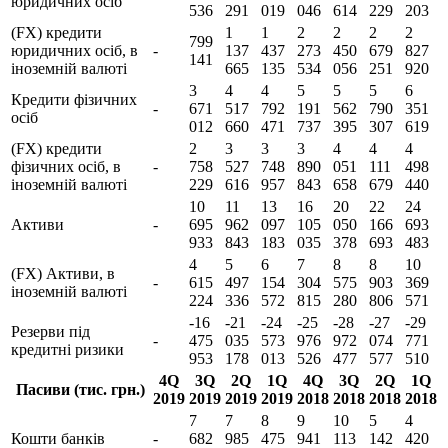
юридичних осіб
536
291
019
046
614
229
203
(FX) кредити
1
1
2
2
2
2
799
юридичних осіб, в
-
137
437
273
450
679
827
141
іноземній валюті
665
135
534
056
251
920
3
4
4
5
5
5
6
Кредити фізичних
-
671
517
792
191
562
790
351
осіб
012
660
471
737
395
307
619
(FX) кредити
2
3
3
3
4
4
4
фізичних осіб, в
-
758
527
748
890
051
111
498
іноземній валюті
229
616
957
843
658
679
440
10
11
13
16
20
22
24
Активи
-
695
962
097
105
050
166
693
933
843
183
035
378
693
483
4
5
6
7
8
8
10
(FX) Активи, в
-
615
497
154
304
575
903
369
іноземній валюті
224
336
572
815
280
806
571
-16
-21
-24
-25
-28
-27
-29
Резерви під
-
475
035
573
976
972
074
771
кредитні ризики
953
178
013
526
477
577
510
4Q
3Q
2Q
1Q
4Q
3Q
2Q
1Q
Пасиви (тис. грн.)
2019
2019
2019
2019
2018
2018
2018
2018
7
7
8
9
10
5
4
Кошти банків
-
682
985
475
941
113
142
420