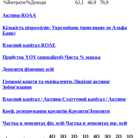
%Витрати/%Доходи
62,1
46,9
76,9
Активи-ROAA
Кількість підрозділів: Укрсоцбанк (приєднано до Альфа
Банк)
Власний капітал-ROAE
Прибуток YOY (annualized)-Чиста % маржа
Депозити фізичних осіб
Грошові кошти та еквіваленти-Ліквідні активи/
Зобов'язання
Власний капітал / Активи-Статутний капітал / Активи
Коеф. резервування кредитів-Кредити/Депозити
Частка в депозитах фіз. осіб-Частка в депозитах юр. осіб
4Q
3Q
2Q
1Q
4Q
3Q
2Q
1Q