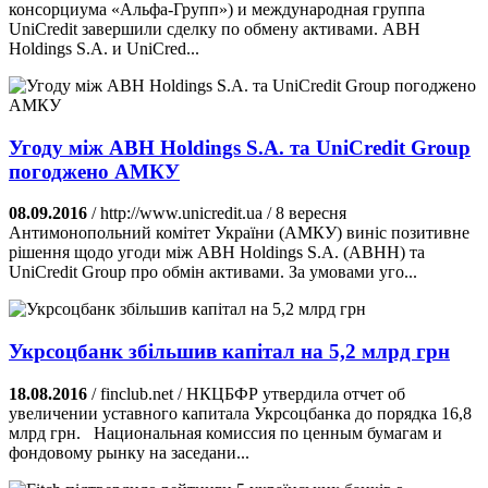
консорциума «Альфа-Групп») и международная группа
UniCredit завершили сделку по обмену активами. ABH
Holdings S.A. и UniCred...
Угоду між ABH Holdings S.A. та UniCredit Group
погоджено АМКУ
08.09.2016
/ http://www.unicredit.ua / 8 вересня
Антимонопольний комітет України (АМКУ) виніс позитивне
рішення щодо угоди між ABH Holdings S.A. (ABHH) та
UniCredit Group про обмін активами. За умовами уго...
Укрсоцбанк збільшив капітал на 5,2 млрд грн
18.08.2016
/ finclub.net / НКЦБФР утвердила отчет об
увеличении уставного капитала Укрсоцбанка до порядка 16,8
млрд грн. Национальная комиссия по ценным бумагам и
фондовому рынку на заседани...