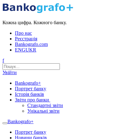
Кожна цифра. Кожного банку.
Про нас
Реєстрація
Bankografo.com
ENG
UKR
f
Увійти
Bankografo+
Портрет банку
Історія банків
Звіти про банки
Стандартні звіти
Унікальні звіти
Bankografo+
Портрет банку
Новини банків