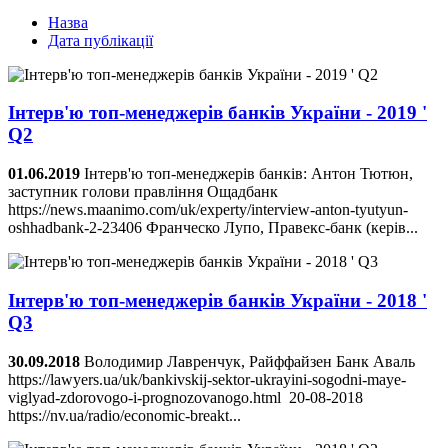
Назва
Дата публікації
Інтерв'ю топ-менеджерів банків України - 2019 '
Q2
01.06.2019
Інтерв'ю топ-менеджерів банків: Антон Тютюн,
заступник голови правління Ощадбанк
https://news.maanimo.com/uk/experty/interview-anton-tyutyun-
oshhadbank-2-23406 Франческо Лупо, Правекс-банк (керів...
Інтерв'ю топ-менеджерів банків України - 2018 '
Q3
30.09.2018
Володимир Лавренчук, Райффайзен Банк Аваль
https://lawyers.ua/uk/bankivskij-sektor-ukrayini-sogodni-maye-
viglyad-zdorovogo-i-prognozovanogo.html 20-08-2018
https://nv.ua/radio/economic-breakt...