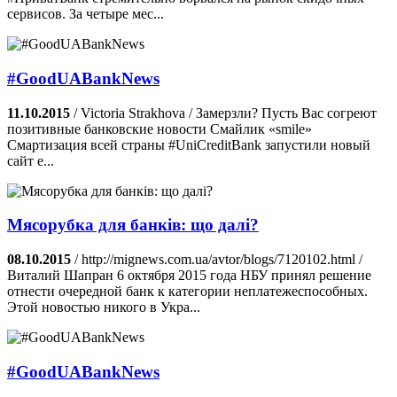
сервисов. За четыре мес...
‪#‎GoodUABankNews‬
11.10.2015
/ Victoria Strakhova / Замерзли? Пусть Вас согреют
позитивные банковские новости Смайлик «smile»
Смартизация всей страны ‪#‎UniCreditBank‬ запустили новый
сайт e...
Мясорубка для банків: що далі?
08.10.2015
/ http://mignews.com.ua/avtor/blogs/7120102.html /
Виталий Шапран 6 октября 2015 года НБУ принял решение
отнести очередной банк к категории неплатежеспособных.
Этой новостью никого в Укра...
‪#‎GoodUABankNews‬