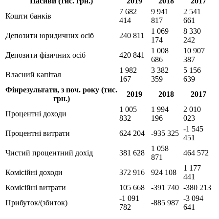
Пасиви (тис. грн.)
2019
2018
2017
7 682
9 941
2 541
Кошти банків
414
817
661
1 069
8 330
Депозити юридичних осіб
240 811
174
242
1 008
10 907
Депозити фізичних осіб
420 841
686
387
1 982
3 382
5 156
Власний капітал
167
359
639
Фінрезультати, з поч. року (тис.
2019
2018
2017
грн.)
1 005
1 994
2 010
Процентні доходи
832
196
023
-1 545
Процентні витрати
624 204
-935 325
451
1 058
Чистий процентний дохід
381 628
464 572
871
1 177
Комісійні доходи
372 916
924 108
441
Комісійні витрати
105 668
-391 740
-380 213
-1 091
-3 094
Прибуток/(збиток)
-885 987
782
641