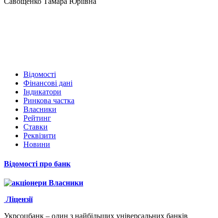
Савощенко Тамара Юріївна
Відомості
Фінансові дані
Індикатори
Ринкова частка
Власники
Рейтинг
Ставки
Реквізити
Новини
Відомості про банк
Власники
Ліцензії
Укрсоцбанк – один з найбільших універсальних банків