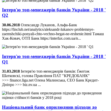
Інтерв'ю топ-менеджерів банків України - 2018 '
Q2
30.06.2018
Олександр Луканов, Альфа-Банк
https://finclub.net/analytics/aleksandr-lukanov-problemnye-
zaemshchiki-ponyali-chto-vechno-begat-ne-reshenie.html Тамаш
Хак-Ковач, ОТП Банк https://interfax.com.ua/n...
Інтерв'ю топ-менеджерів банків України - 2018 '
Q1
31.03.2018
Інтерв'ю топ-менеджерів банків: Ґжеґож
Шатковскі, голова Правління ПАТ "КРЕДОБАНК"
>>> finance.liga.net Олена Малинська, CEO Банк Кредит-
Дніпро >>> biz.nv.ua ...
Національний банк оприлюднив підходи до