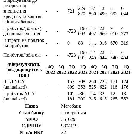
Відрахування до
резерву під
229
-57
13
8
6
знецінення
-
-
721
820
860
490
692
044
кредитів та коштів
в інших банках
Прибуток/(збиток)
-196
115
23
9
4
-
-
-723
до оподаткування
003
402
960
010
773
Витрати на податок
1
-
-
0
88
916
670
319
на прибуток
157
-196
114
23
8
4
Прибуток/(збиток)
-
-
-723
091
245
044
340
454
Фінрезультати,
4Q
3Q
2Q
1Q
4Q
3Q
2Q
1Q
рік-до-року (тис.
2022
2022
2022
2022
2021
2021
2021
2021
грн.)
ЧПД YOY
153
308
260
225
171
124
-
-
(annualized)
809
353
525
622
116
176
Прибуток YOY
105
-86
114
32
12
13
-
-
(annualized)
181
300
245
615
265
552
Назва
Мегабанк
Стан банку
ліквідується
МФО
351629
ЄДРПОУ
9804119
№ п/п НБУ
32