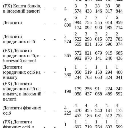
(FX) Кошти банків,
3
3
28
33
38
-
-
4
в іноземній валюті
574
438
146
317
844
6
7
7
7
6
6
Депозити
-
-
994
755
555
014
959
800
174
092
990
985
714
2
3
3
2
2
Депозити
2
-
-
522
298
015
872
783
юридичних осіб
574
555
831
155
596
074
(FX) Депозити
572
821
679
915
685
юридичних осіб, в
-
-
565
992
970
141
240
438
іноземній валюті
Депозити
1
1
1
1
1
1
юридичних осіб на
-
-
050
519
150
294
400
380
вимогу
244
763
663
324
041
(FX) Депозити
юридичних осіб на
179
256
91
224
242
-
-
198
вимогу, в іноземній
058
437
068
489
592
валюті
4
4
4
4
4
Депозити фізичних
4
-
-
470
455
540
141
175
осіб
225
452
186
081
512
752
(FX) Депозити
1
1
1
1
1
1
фізичних осіб, в
-
-
692
719
764
633
599