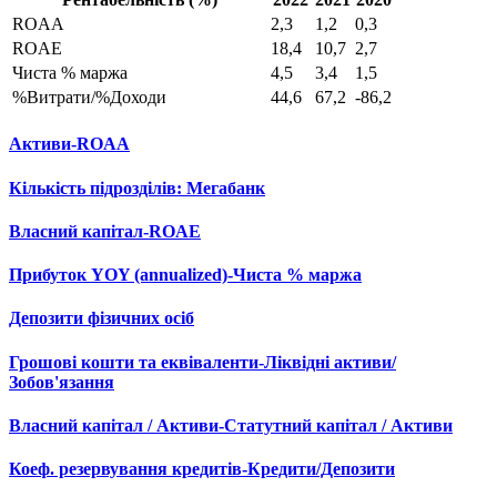
ROAA
2,3
1,2
0,3
ROAE
18,4
10,7
2,7
Чиста % маржа
4,5
3,4
1,5
%Витрати/%Доходи
44,6
67,2
-86,2
Активи-ROAA
Кількість підрозділів: Мегабанк
Власний капітал-ROAE
Прибуток YOY (annualized)-Чиста % маржа
Депозити фізичних осіб
Грошові кошти та еквіваленти-Ліквідні активи/
Зобов'язання
Власний капітал / Активи-Статутний капітал / Активи
Коеф. резервування кредитів-Кредити/Депозити