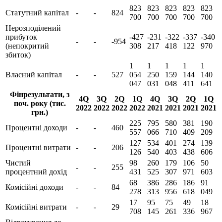
823
823
823
823
823
Статутний капітал
-
-
824
700
700
700
700
700
Нерозподілений
прибуток
-427
-231
-322
-337
-340
-
-
-954
(непокритий
308
217
418
122
970
збиток)
1
1
1
1
1
Власний капітал
-
-
527
054
250
159
144
140
047
031
048
411
641
Фінрезультати, з
4Q
3Q
2Q
1Q
4Q
3Q
2Q
1Q
поч. року (тис.
2022
2022
2022
2022
2021
2021
2021
2021
грн.)
225
795
580
381
190
Процентні доходи
-
-
460
557
066
710
409
209
127
534
401
274
139
Процентні витрати
-
-
206
126
540
403
438
606
Чистий
98
260
179
106
50
-
-
255
процентний дохід
431
525
307
971
603
68
386
286
186
91
Комісійні доходи
-
-
84
278
313
956
618
049
17
95
75
49
18
Комісійні витрати
-
-
29
708
145
261
336
967