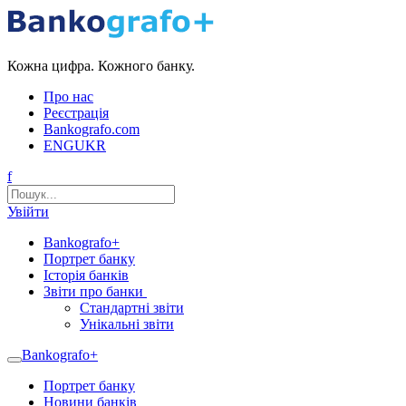
Кожна цифра. Кожного банку.
Про нас
Реєстрація
Bankografo.com
ENG
UKR
f
Увійти
Bankografo+
Портрет банку
Історія банків
Звіти про банки
Стандартні звіти
Унікальні звіти
Bankografo+
Портрет банку
Новини банків