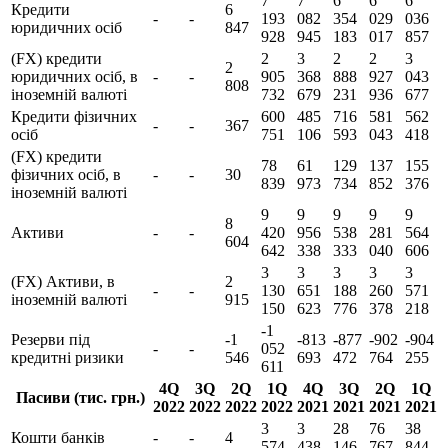
7
7
6
6
6
Кредити
6
-
-
193
082
354
029
036
юридичних осіб
847
928
945
183
017
857
(FX) кредити
2
3
2
2
3
2
юридичних осіб, в
-
-
905
368
888
927
043
808
іноземній валюті
732
679
231
936
677
Кредити фізичних
600
485
716
581
562
-
-
367
осіб
751
106
593
043
418
(FX) кредити
78
61
129
137
155
фізичних осіб, в
-
-
30
839
973
734
852
376
іноземній валюті
9
9
9
9
9
8
Активи
-
-
420
956
538
281
564
604
642
338
333
040
606
3
3
3
3
3
(FX) Активи, в
2
-
-
130
651
188
260
571
іноземній валюті
915
150
623
776
378
218
-1
Резерви під
-1
-813
-877
-902
-904
-
-
052
кредитні ризики
546
693
472
764
255
611
4Q
3Q
2Q
1Q
4Q
3Q
2Q
1Q
Пасиви (тис. грн.)
2022
2022
2022
2022
2021
2021
2021
2021
3
3
28
76
38
Кошти банків
-
-
4
574
438
146
767
844