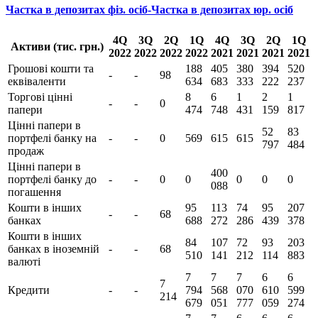
Частка в депозитах фіз. осіб-Частка в депозитах юр. осіб
4Q
3Q
2Q
1Q
4Q
3Q
2Q
1Q
Активи (тис. грн.)
2022
2022
2022
2022
2021
2021
2021
2021
Грошові кошти та
188
405
380
394
520
-
-
98
еквіваленти
634
683
333
222
237
Торгові цінні
8
6
1
2
1
-
-
0
папери
474
748
431
159
817
Цінні папери в
52
83
портфелі банку на
-
-
0
569
615
615
797
484
продаж
Цінні папери в
400
портфелі банку до
-
-
0
0
0
0
0
088
погашення
Кошти в інших
95
113
74
95
207
-
-
68
банках
688
272
286
439
378
Кошти в інших
84
107
72
93
203
банках в іноземній
-
-
68
510
141
212
114
883
валюті
7
7
7
6
6
7
Кредити
-
-
794
568
070
610
599
214
679
051
777
059
274