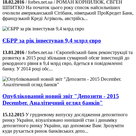
18.02.2016
/ forbes.net.ua / РОМАН КОРНИЛЮК, ЄВГЕН
ШПИТКО На початок цього року список найсильніших
очолили американський Сітібанк, німецький ПроКредит Банк,
французький Креді Агріколь, австрійсь...
ЄБРР за рік інвестував 9,4 млрд євро
13.01.2016
/ forbes.net.ua / Європейський банк реконструкції та
розвитку в 2015 році збільшив сумарний обсяг інвестицій до
рекордного рівня в 9,4 млрд євро, йдеться в повідомленні
банку. У 2014 році обс...
Опублікований новий звіт "Депозити - 2015
December. Аналітичний огляд банків"
15.12.2015
У грудневому випуску дослідження депозитного
ринку України, візуалізовано нинішній стан і динаміку
депозитного ринку України, що допоможе Вам: Зрозуміти
куди рухається ринок банківських депо...