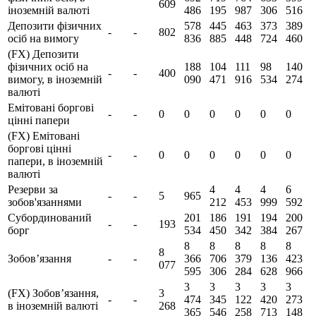
609
іноземній валюті
486
195
987
306
516
Депозити фізичних
578
445
463
373
389
-
-
802
осіб на вимогу
836
885
448
724
460
(FX) Депозити
фізичних осіб на
188
104
111
98
140
-
-
400
вимогу, в іноземній
090
471
916
534
274
валюті
Емітовані боргові
-
-
0
0
0
0
0
0
цінні папери
(FX) Емітовані
боргові цінні
-
-
0
0
0
0
0
0
папери, в іноземній
валюті
Резерви за
4
4
4
6
-
-
5
965
зобов'язаннями
212
453
999
592
Субординований
201
186
191
194
200
-
-
193
борг
534
450
342
384
267
8
8
8
8
8
8
Зобов’язання
-
-
366
706
379
136
423
077
595
306
284
628
966
3
3
3
3
3
(FX) Зобов’язання,
3
-
-
474
345
122
420
273
в іноземній валюті
268
365
546
258
713
148