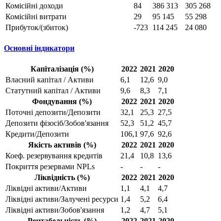
Комісійні доходи
84
386 313
305 268
Комісійні витрати
29
95 145
55 298
Прибуток/(збиток)
-723
114 245
24 080
Основні індикатори
Капіталізація (%)
2022
2021
2020
Власний капітал / Активи
6,1
12,6
9,0
Статутний капітал / Активи
9,6
8,3
7,1
Фондування (%)
2022
2021
2020
Поточні депозити/Депозити
32,1
25,3
27,5
Депозити фізосіб/Зобов'язання
52,3
51,2
45,7
Кредити/Депозити
106,1
97,6
92,6
Якість активів (%)
2022
2021
2020
Коеф. резервування кредитів
21,4
10,8
13,6
Покриття резервами NPLs
-
-
-
Ліквідність (%)
2022
2021
2020
Ліквідні активи/Активи
1,1
4,1
4,7
Ліквідні активи/Залучені ресурси
1,4
5,2
6,4
Ліквідні активи/Зобов'язання
1,2
4,7
5,1
Рентабельність (%)
2022
2021
2020