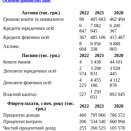
Основні фінансові дані
Активи (тис. грн.)
2022
2021
2020
Грошові кошти та еквіваленти
98
405 683
462 494
6
7 082
6 200
Кредити юридичних осіб
847
945
367
Кредити фізичних осіб
367
485 106
415 487
8
9 956
9 888
Активи
604
338
003
Пасиви (тис. грн.)
2022
2021
2020
Кошти банків
4
3 438
44 101
2
3 298
3 028
Депозити юридичних осіб
574
831
445
4
4 455
4 112
Депозити фізичних осіб
225
186
878
1 250
Власний капітал
527
892 045
031
Фінрезультати, з поч. року (тис.
2022
2021
2020
грн.)
Процентні доходи
460
795 066
766 572
Процентні витрати
206
534 540
660 994
Чистий процентний дохід
255
260 525
105 578