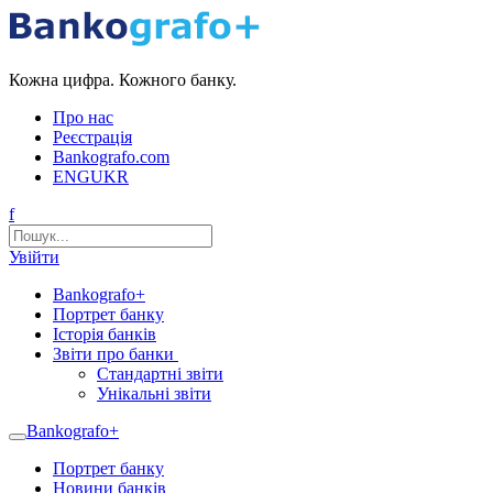
Кожна цифра. Кожного банку.
Про нас
Реєстрація
Bankografo.com
ENG
UKR
f
Увійти
Bankografo+
Портрет банку
Історія банків
Звіти про банки
Стандартні звіти
Унікальні звіти
Bankografo+
Портрет банку
Новини банків