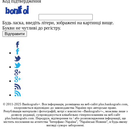
Код підтвердження
Будь ласка, введіть літери, зображені на картинці вище.
Букви не чутливі до регістру.
Відправити
© 2011-2025 Bankografo+. Вся інформація, розміщена на веб-сайті plus.bankografo.com,
охороняється відповідно до законодавства України про авторське право.
Републікація матеріалів і фотографій, котрі є власністю «Bankografo+», можлива лише з
дозволу редакції, супроводжується клікабельно гіперпосиланням на веб-сайт
plus.bankografo.com. Передрук, відтворення та / або розповсюдження інформації, що
містить посилання на агентства "Iнтерфакс-Україна", "Українські Новини", в будь-якому
вигляді суворо заборонені.